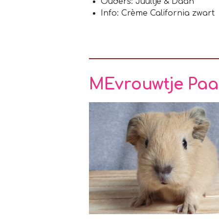
Ouders: Juultje & Daan
Info: Crème California zwart
MEvrouwtje Paa