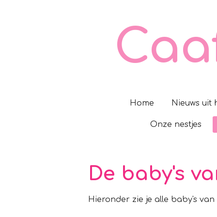
Ga
direct
Caa
naar
de
hoofdinhoud
Home
Nieuws uit
Onze nestjes
De baby's va
Hieronder zie je alle baby's van 