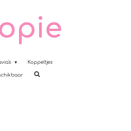
opie
via's
Koppeltjes
schikbaar