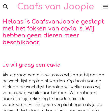
Caafs van Joopie
Ga
direct
naar
Helaas is CaafsvanJoopie gestopt
de
met het fokken van cavia, s. Wij
hoofdinhoud
hebben geen dieren meer
beschikbaar.
Je wil graag een cavia
Als je graag een nieuwe cavia wil kan je bij ons op
de wachtlijst geplaatst worden. Op basis van de
plek op de wachtlijst bepalen wij welke cavia wij
voor jouw beschikbaar hebben. Wij proberen
daarbij altijd rekening te houden met de
voorkeuren. Er zijn geen verplichtingen als je op
de wachtlijst staat, je kan altijd aangeven dat je