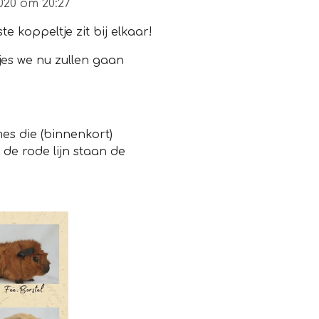
020 om 20:27
e koppeltje zit bij elkaar!
jes we nu zullen gaan
es die (binnenkort)
e rode lijn staan de