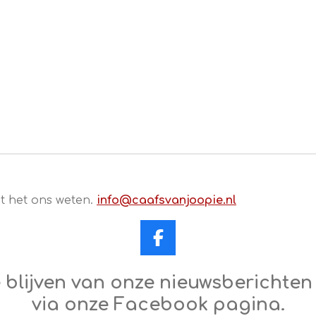
at het ons weten.
info@caafsvanjoopie.nl
F
a
c
e blijven van onze nieuwsberichten
e
via onze Facebook pagina.
b