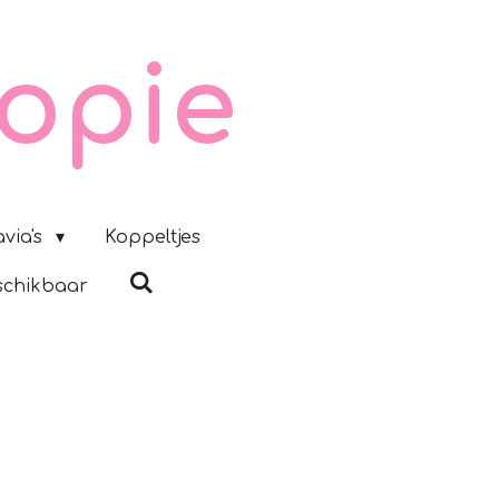
opie
via's
Koppeltjes
schikbaar