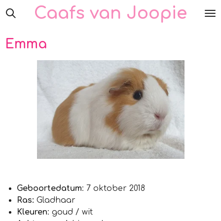
Caafs van Joopie
Ga
direct
naar
Emma
de
hoofdinhoud
Geboortedatum
: 7 oktober 2018
Ras:
Gladhaar
Kleuren
: goud / wit