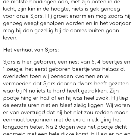
de mafste houdingen aan, met zijn poten in de
lucht, zijn kin in de hoogte, niets is gek genoeg
voor onze Sjors. Hij groeit enorm en mag zodra hij
genoeg weegt geholpen worden en in het voorjaar
mag hij dan gezellig bij de dames buiten gaan
leven.
Het verhaal van Sjors:
Sjors is hier geboren, een nest van 5, 4 beertjes en
1 zeugje. het eerst geboren beertje was helaas al
overleden toen wij beneden kwamen en wij
vermoeden dat Sjors daarna dwars heeft gezeten
waarbij Nina iets te hard heeft getrokken. Zijn
pootje hing er half af en hij was heel zwak. Hij liep
de eerste uren niet en bleef zielig liggen. Wij waren
er van overtuigd dat hij het niet zou redden maar
eenmaal begonnen met de extra melk ging het
langzaam beter. Na 2 dagen was het pootje dicht
gegroeid met een hele dikke korst, hij liep er op en