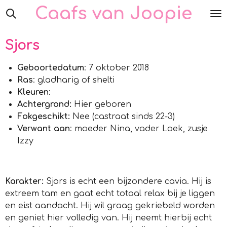
Caafs van Joopie
Ga
direct
naar
Sjors
de
hoofdinhoud
Geboortedatum
: 7 oktober 2018
Ras
: gladharig of shelti
Kleuren
:
Achtergrond:
Hier geboren
Fokgeschikt:
Nee (castraat sinds 22-3)
Verwant aan
: moeder Nina, vader Loek, zusje
Izzy
Karakter:
Sjors is echt een bijzondere cavia. Hij is
extreem tam en gaat echt totaal relax bij je liggen
en eist aandacht. Hij wil graag gekriebeld worden
en geniet hier volledig van. Hij neemt hierbij echt