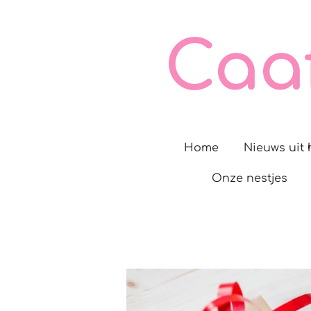
Ga
direct
Caa
naar
de
hoofdinhoud
Home
Nieuws uit 
Onze nestjes